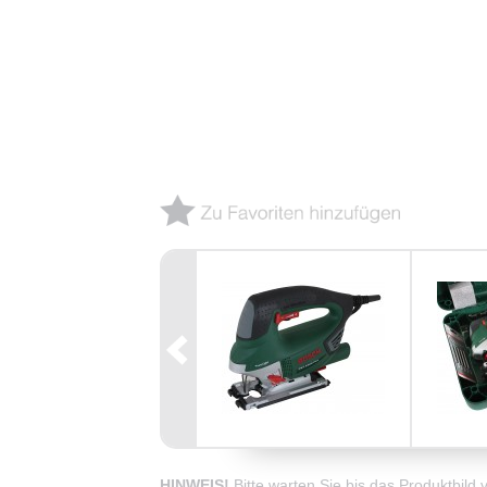
HINWEIS!
Bitte warten Sie bis das Produktbild 