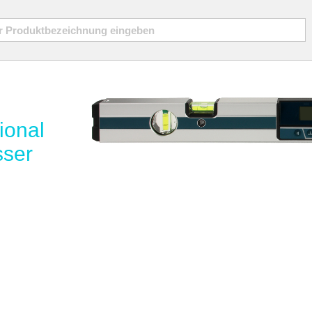
ional
sser